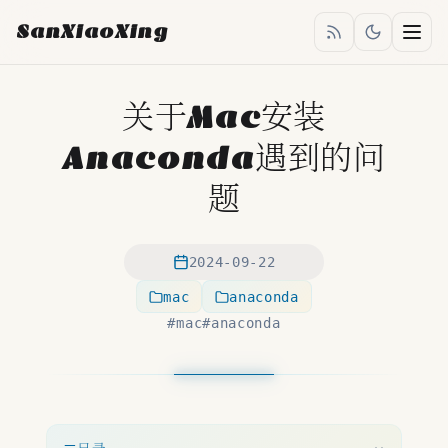
SanXiaoXing
博客
关于Mac安装
成长
Anaconda遇到的问
嘟文
题
标签
2024-09-22
友链
mac
anaconda
2024-09-22
#mac
#anaconda