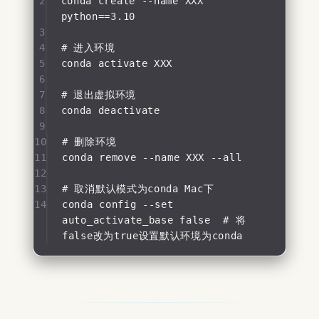
2
conda create --name XXX 
python==3.10
3
4
# 进入环境
5
conda activate XXX
6
7
# 退出虚拟环境
8
conda deactivate
9
10
# 删除环境
11
conda remove --name XXX --all
12
13
# 取消默认模式为conda Mac下
14
conda config --set 
auto_activate_base false  # 将
false改为true设置默认环境为conda